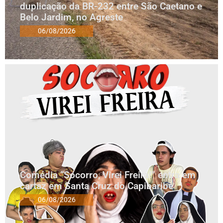
duplicação da BR-232 entre São Caetano e
Belo Jardim, no Agreste
06/08/2026
Comédia “Socorro, Virei Freira!” entra em
cartaz em Santa Cruz do Capibaribe
06/08/2026