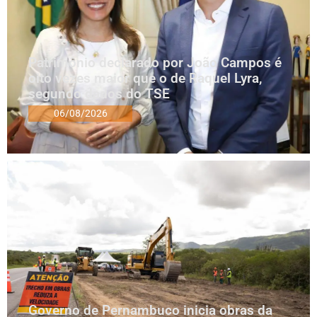
Patrimônio declarado por João Campos é
oito vezes maior que o de Raquel Lyra,
segundo dados do TSE
06/08/2026
Governo de Pernambuco inicia obras da