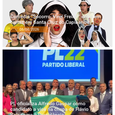
Comédia “Socorro, Virei Freira!” entra em
cartaz em Santa Cruz do Capibaribe
06/08/2026
PL oficializa Alfredo Gaspar como
candidato a vice na chapa de Flávio
Bolsonaro à Presidência