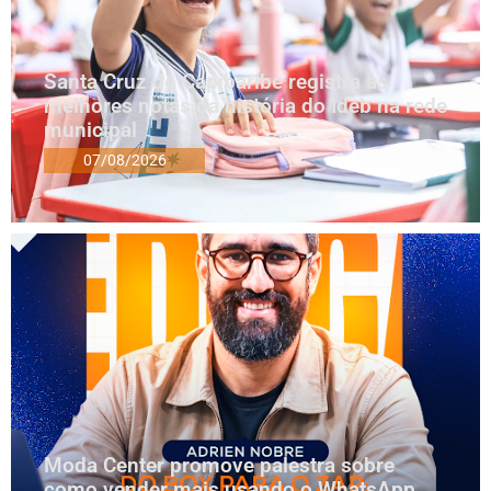
Santa Cruz do Capibaribe registra as
melhores notas da história do Ideb na rede
municipal
07/08/2026
Moda Center promove palestra sobre
como vender mais usando o WhatsApp