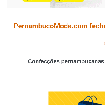
PernambucoModa.com fecha p
Confecções pernambucanas s