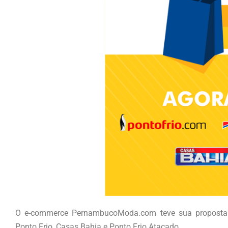
O e-commerce PernambucoModa.com teve sua proposta co
Ponto Frio, Casas Bahia e Ponto Frio Atacado.