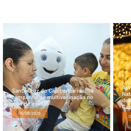
Apr
Santa Cruz do Capibaribe realiza
Nat
campanha de multivacinação no
def
mês de agosto
Cap
06/08/2026
0