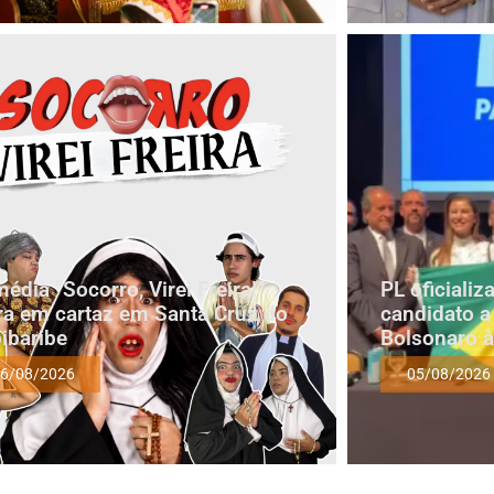
édia “Socorro, Virei Freira!”
PL oficiali
ra em cartaz em Santa Cruz do
candidato a
ibaribe
Bolsonaro à
6/08/2026
05/08/2026