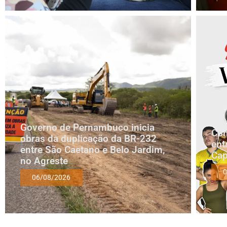
Governo de Pernambuco inicia
Com
obras da duplicação da BR-232
ent
entre São Caetano e Belo Jardim,
Cap
no Agreste
0
06/08/2026