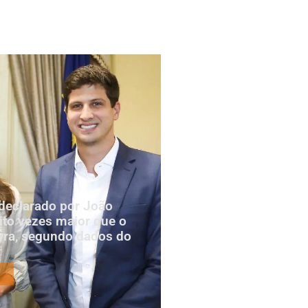
declarado por João
to vezes maior que o
yra, segundo dados do