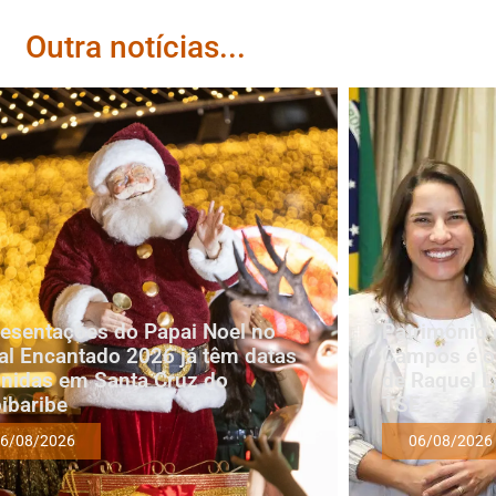
Outra notícias...
esentações do Papai Noel no
Patrimônio 
al Encantado 2026 já têm datas
Campos é oi
inidas em Santa Cruz do
de Raquel L
ibaribe
TSE
6/08/2026
06/08/2026