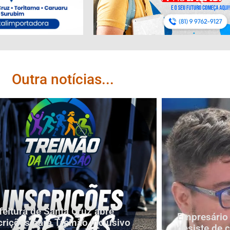
Outra notícias...
feitura de Santa Cruz abre
Empresário 
crições para Treinão Inclusivo
desiste de 