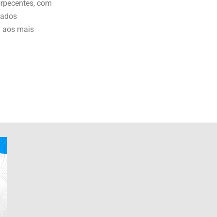
orpecentes, com
tados
a aos mais