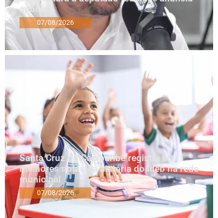
apoios
07/08/2026
Santa Cruz do Capibaribe registra as
melhores notas da história do Ideb na rede
municipal
07/08/2026