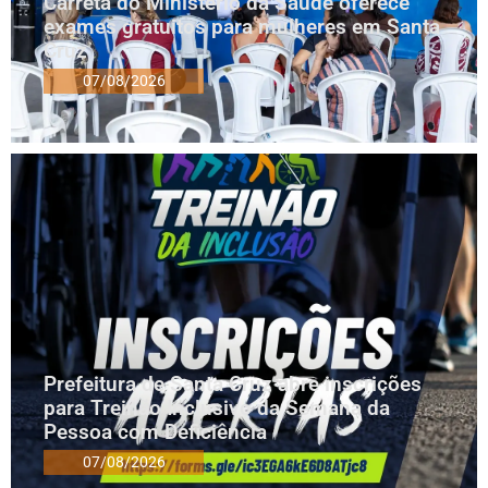
Carreta do Ministério da Saúde oferece
exames gratuitos para mulheres em Santa
Cruz
07/08/2026
Prefeitura de Santa Cruz abre inscrições
para Treinão Inclusivo da Semana da
Pessoa com Deficiência
07/08/2026