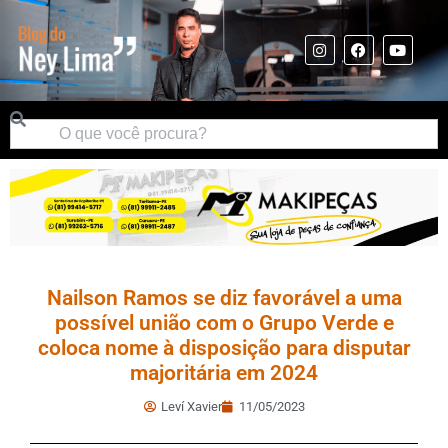
Nailson Ramos se diz favorável a uma
possível união com o Grupo Verde e
coloca nome à disposição para disputar
majoritária em 2024
Leví Xavier
11/05/2023