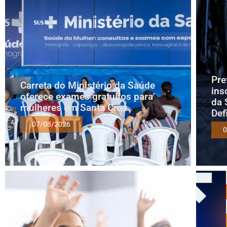
Pre
Carreta do Ministério da Saúde
ins
oferece exames gratuitos para
da 
mulheres em Santa Cruz
Def
07/08/2026
0