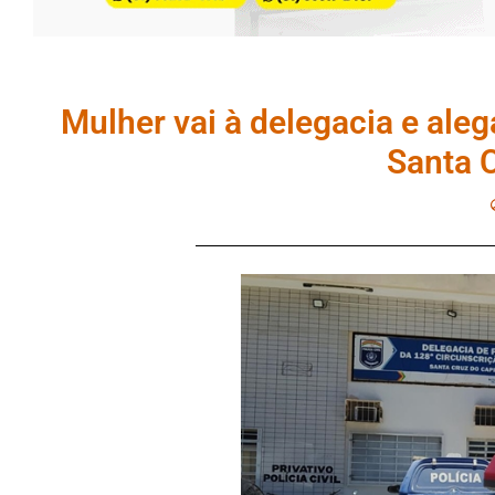
Mulher vai à delegacia e aleg
Santa 