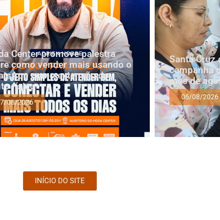
a Center promove palestra
Santa Cruz 
re como vender mais usando o
campanha d
tsApp como extensão do
mês de ago
to físico
06/08/2026
7/08/2026
INÍCIO DO SITE