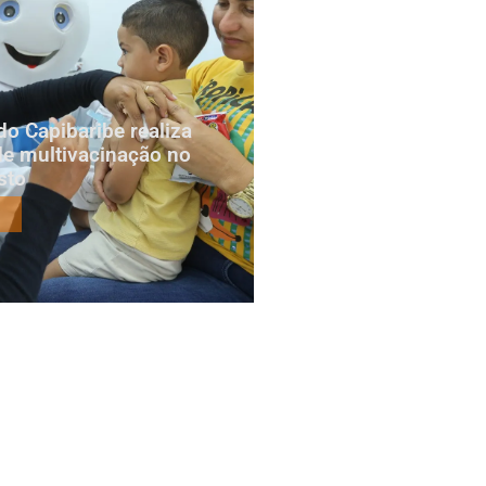
do Capibaribe realiza
e multivacinação no
sto