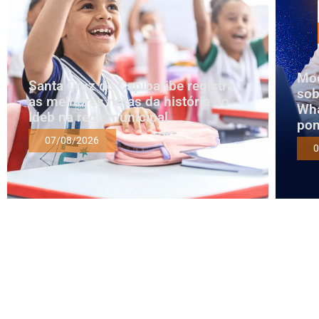
Mod
Santa Cruz do Capibaribe registra
sob
as melhores notas da história do
Wha
Ideb na rede municipal
pon
07/08/2026
0