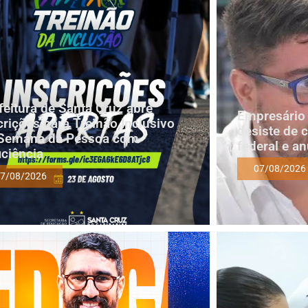
feitura de Santa Cruz abre
Empresário 
crições para Treinão Inclusivo
desiste de 
Semana da Pessoa com
federal e a
iciência
07/08/2026
7/08/2026