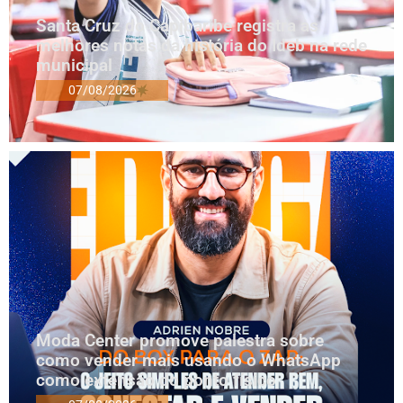
Santa Cruz do Capibaribe registra as
melhores notas da história do Ideb na rede
municipal
07/08/2026
Moda Center promove palestra sobre
como vender mais usando o WhatsApp
como extensão do ponto físico