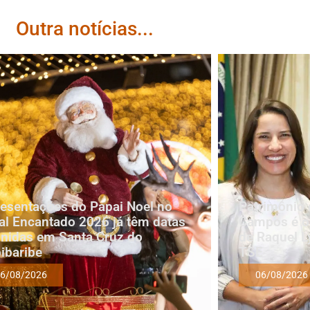
Outra notícias...
esentações do Papai Noel no
Patrimônio 
al Encantado 2026 já têm datas
Campos é oi
inidas em Santa Cruz do
de Raquel L
ibaribe
TSE
6/08/2026
06/08/2026