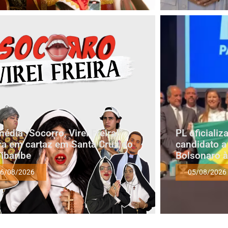
édia “Socorro, Virei Freira!”
PL oficiali
ra em cartaz em Santa Cruz do
candidato a
ibaribe
Bolsonaro à
6/08/2026
05/08/2026