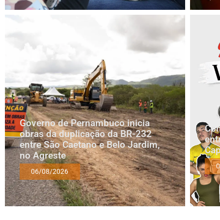
Governo de Pernambuco inicia
Com
obras da duplicação da BR-232
ent
entre São Caetano e Belo Jardim,
Cap
no Agreste
0
06/08/2026