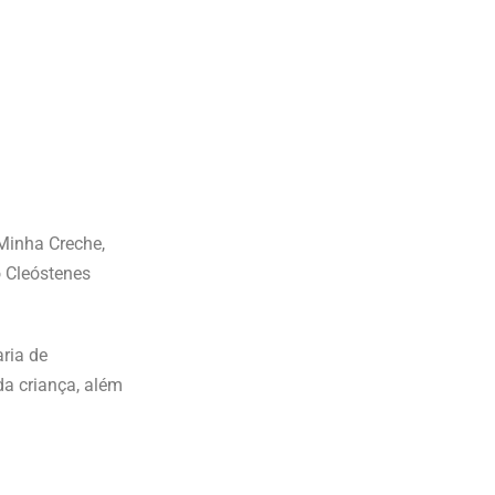
Minha Creche,
o Cleóstenes
ria de
a criança, além
.