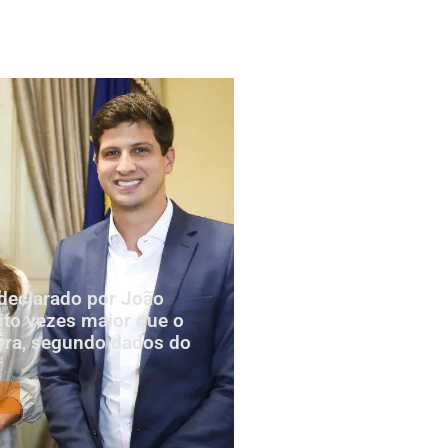
declarado por João
to vezes maior que o
yra, segundo dados do