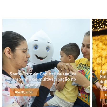
Apr
Santa Cruz do Capibaribe realiza
Nat
campanha de multivacinação no
def
mês de agosto
Cap
06/08/2026
0