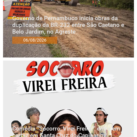
Governo de Pernambuco inicia obras da
duplicação da BR-232 entre São Caetano e
Belo Jardim, no Agreste
06/08/2026
Comédia “Socorro, Virei Freira!” entra em
cartaz em Santa Cruz do Capibaribe