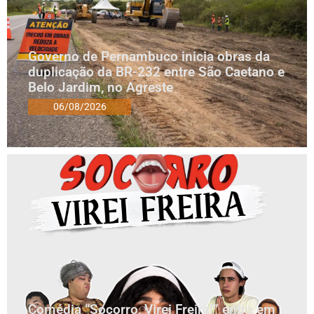
Governo de Pernambuco inicia obras da
duplicação da BR-232 entre São Caetano e
Belo Jardim, no Agreste
06/08/2026
Comédia “Socorro, Virei Freira!” entra em