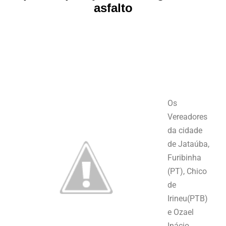
asfalto
Os
Vereadores
da cidade
de Jataúba,
Furibinha
(PT), Chico
de
Irineu(PTB)
e Ozael
Inácio,