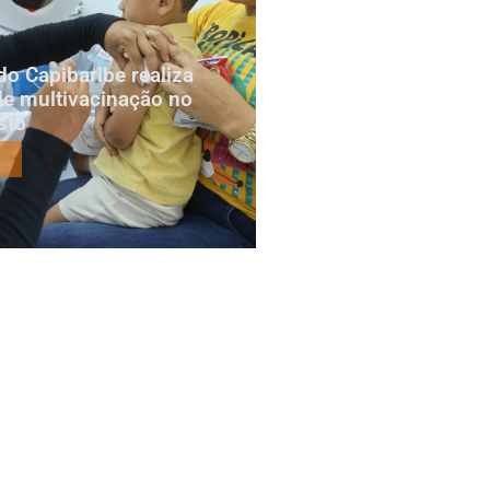
do Capibaribe realiza
e multivacinação no
sto