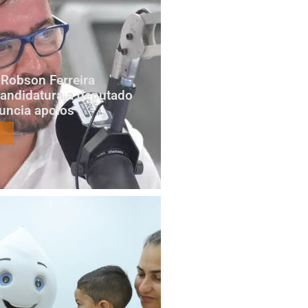
Robson Ferreira
candidatura a deputado
nuncia apoios