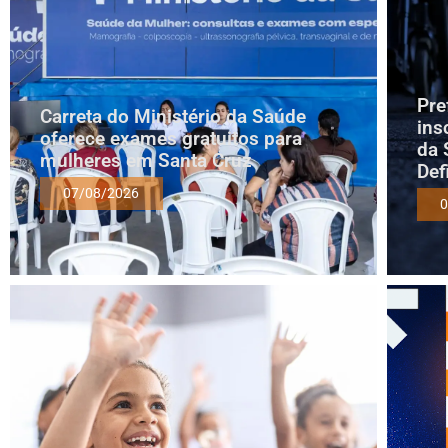
Pre
Carreta do Ministério da Saúde
ins
oferece exames gratuitos para
da 
mulheres em Santa Cruz
Def
07/08/2026
0