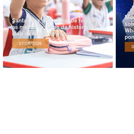
Mod
Santa Cruz do Capibaribe registra
sob
as melhores notas da história do
Wha
Ideb na rede municipal
pon
07/08/2026
0