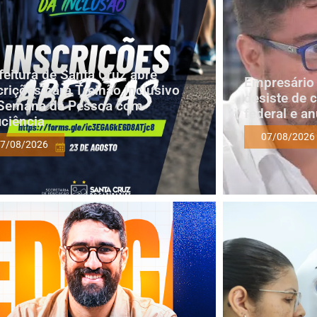
feitura de Santa Cruz abre
Empresário 
crições para Treinão Inclusivo
desiste de 
Semana da Pessoa com
federal e a
iciência
07/08/2026
7/08/2026