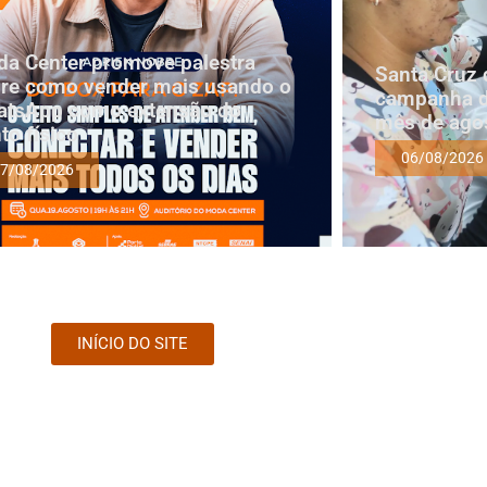
a Center promove palestra
Santa Cruz 
re como vender mais usando o
campanha d
tsApp como extensão do
mês de ago
to físico
06/08/2026
7/08/2026
INÍCIO DO SITE