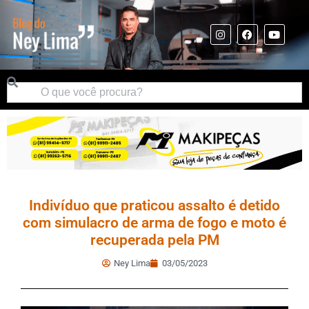
Indivíduo que praticou assalto é detido
com simulacro de arma de fogo e moto é
recuperada pela PM
Ney Lima
03/05/2023