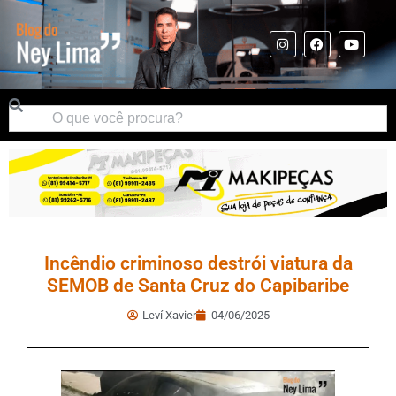
Incêndio criminoso destrói viatura da
SEMOB de Santa Cruz do Capibaribe
Leví Xavier
04/06/2025