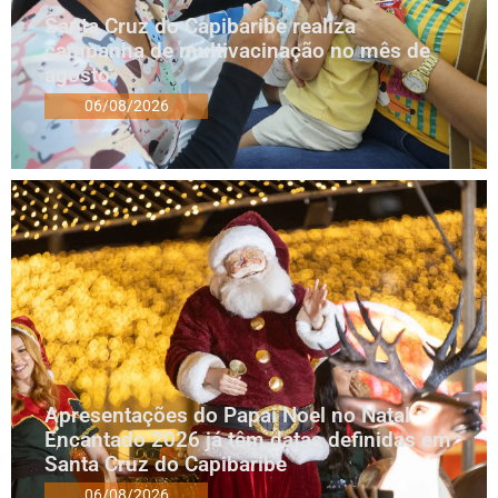
Santa Cruz do Capibaribe realiza
campanha de multivacinação no mês de
agosto
06/08/2026
Apresentações do Papai Noel no Natal
Encantado 2026 já têm datas definidas em
Santa Cruz do Capibaribe
06/08/2026