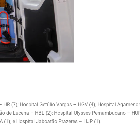
– HR (7); Hospital Getúlio Vargas – HGV (4); Hospital Agamen
arão de Lucena – HBL (2); Hospital Ulysses Pernambucano – HUP 
A (1); e Hospital Jaboatão Prazeres – HJP (1).