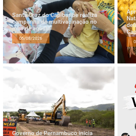
Apr
Santa Cruz do Capibaribe realiza
Nat
campanha de multivacinação no
def
mês de agosto
Cap
06/08/2026
0
Governo de Pernambuco inicia