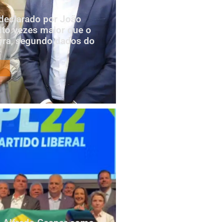
declarado por João
to vezes maior que o
yra, segundo dados do