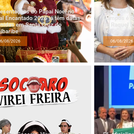
esentações do Papai Noel no
Patrimônio 
al Encantado 2026 já têm datas
Campos é oi
inidas em Santa Cruz do
de Raquel L
ibaribe
TSE
6/08/2026
06/08/2026