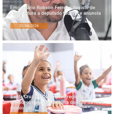
Empresário Robson Ferreira desiste de
candidatura a deputado federal e anuncia
apoios
07/08/2026
Santa Cruz do Capibaribe registra as
melhores notas da história do Ideb na rede
municipal