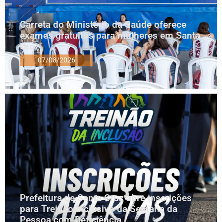
Carreta do Ministério da Saúde oferece
exames gratuitos para mulheres em Santa
Cruz
07/08/2026
Prefeitura de Santa Cruz abre inscrições
para Treinão Inclusivo da Semana da
Pessoa com Deficiência