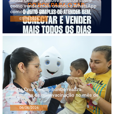
Moda Center promove palestra sobre
como vender mais usando o WhatsApp
como extensão do ponto físico
07/08/2026
Santa Cruz do Capibaribe realiza
campanha de multivacinação no mês de
agosto
06/08/2026