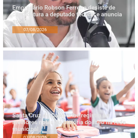
Empresário Robson Ferreira desiste de
candidatura a deputado federal e anuncia
apoios
07/08/2026
Santa Cruz do Capibaribe registra as
melhores notas da história do Ideb na rede
municipal
07/08/2026