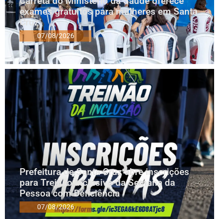
Carreta do Ministério da Saúde oferece
exames gratuitos para mulheres em Santa
Cruz
07/08/2026
Prefeitura de Santa Cruz abre inscrições
para Treinão Inclusivo da Semana da
Pessoa com Deficiência
07/08/2026