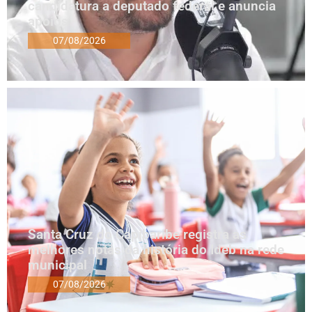
candidatura a deputado federal e anuncia
apoios
07/08/2026
Santa Cruz do Capibaribe registra as
melhores notas da história do Ideb na rede
municipal
07/08/2026