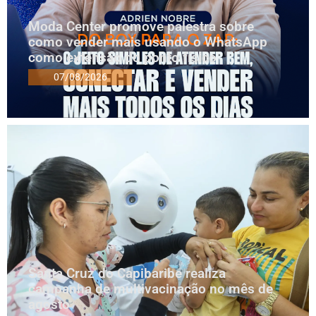
Moda Center promove palestra sobre
como vender mais usando o WhatsApp
como extensão do ponto físico
07/08/2026
Santa Cruz do Capibaribe realiza
campanha de multivacinação no mês de
agosto