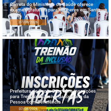
Carreta do Ministério da Saúde oferece
exames gratuitos para mulheres em Santa
Cruz
07/08/2026
Prefeitura de Santa Cruz abre inscrições
para Treinão Inclusivo da Semana da
Pessoa com Deficiência
07/08/2026