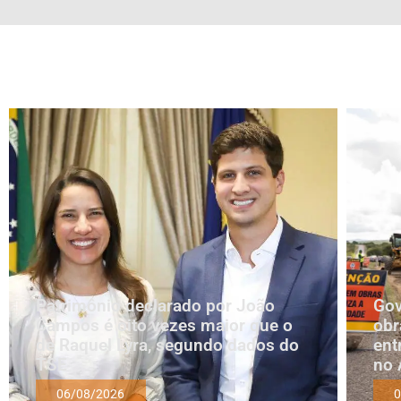
Patrimônio declarado por João
Gov
Campos é oito vezes maior que o
obr
de Raquel Lyra, segundo dados do
ent
TSE
no 
06/08/2026
0