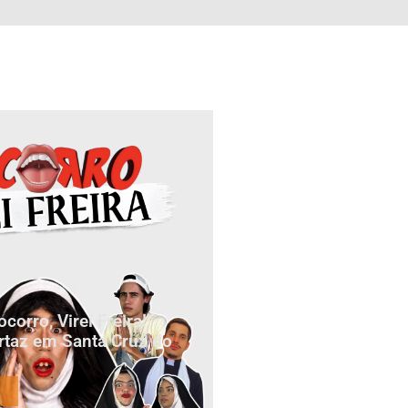
orro, Virei Freira!”
rtaz em Santa Cruz do