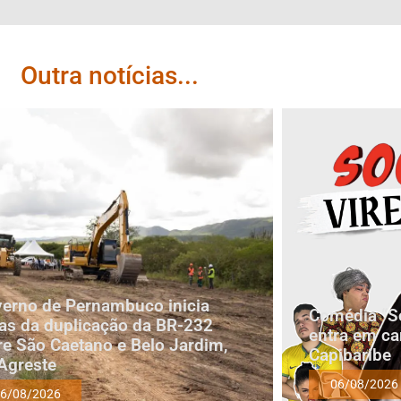
Outra notícias...
erno de Pernambuco inicia
Comédia “Soc
as da duplicação da BR-232
entra em ca
re São Caetano e Belo Jardim,
Capibaribe
Agreste
06/08/2026
6/08/2026