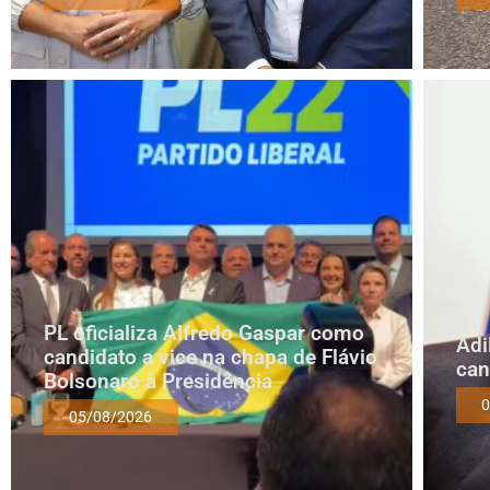
PL oficializa Alfredo Gaspar como
Adi
candidato a vice na chapa de Flávio
can
Bolsonaro à Presidência
0
05/08/2026