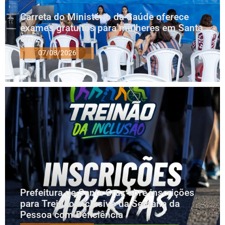
Carreta do Ministério da Saúde oferece
exames gratuitos para mulheres em Santa
Cruz
07/08/2026
Prefeitura de Santa Cruz abre inscrições
para Treinão Inclusivo da Semana da
Pessoa com Deficiência