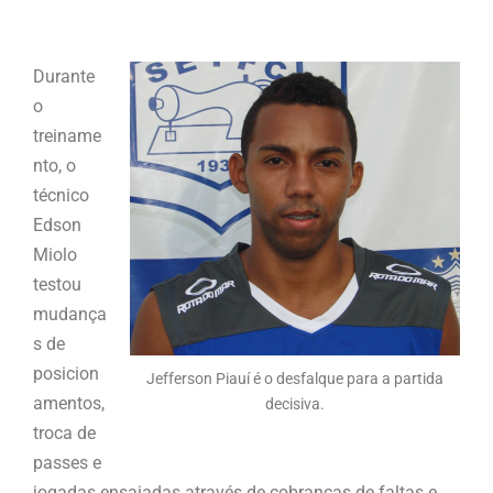
Durante
o
treiname
nto, o
técnico
Edson
Miolo
testou
mudança
s de
posicion
Jefferson Piauí é o desfalque para a partida
amentos,
decisiva.
troca de
passes e
jogadas ensaiadas através de cobranças de faltas e