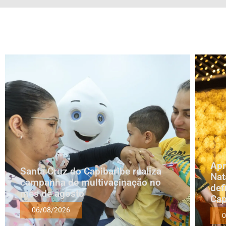
Apr
Santa Cruz do Capibaribe realiza
Nat
campanha de multivacinação no
def
mês de agosto
Cap
06/08/2026
0