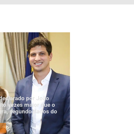
declarado por João
to vezes maior que o
yra, segundo dados do