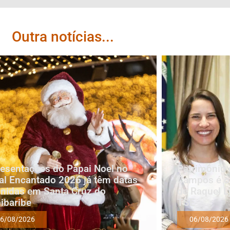
Outra notícias...
esentações do Papai Noel no
Patrimônio 
al Encantado 2026 já têm datas
Campos é oi
inidas em Santa Cruz do
de Raquel L
ibaribe
TSE
6/08/2026
06/08/2026