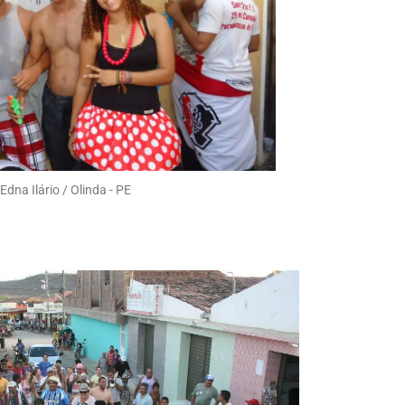
Edna Ilário / Olinda - PE