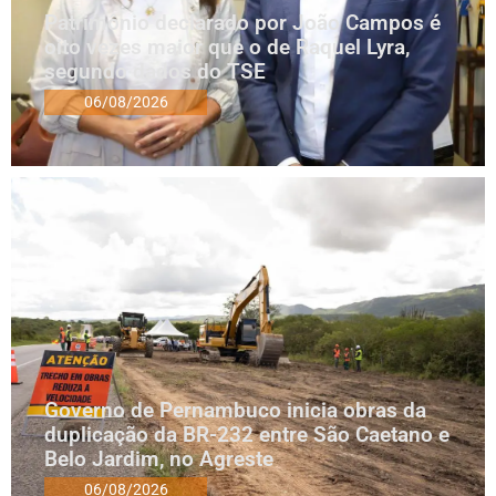
Patrimônio declarado por João Campos é
oito vezes maior que o de Raquel Lyra,
segundo dados do TSE
06/08/2026
Governo de Pernambuco inicia obras da
duplicação da BR-232 entre São Caetano e
Belo Jardim, no Agreste
06/08/2026