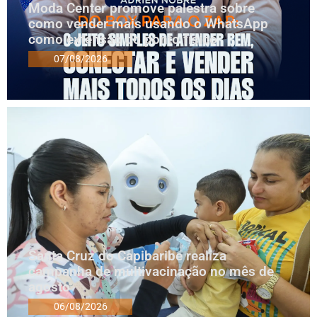
Moda Center promove palestra sobre
como vender mais usando o WhatsApp
como extensão do ponto físico
07/08/2026
Santa Cruz do Capibaribe realiza
campanha de multivacinação no mês de
agosto
06/08/2026