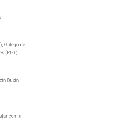
s.
), Galego de
es (PDT).
zin Buxin
iajar com a