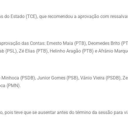
tas do Estado (TCE), que recomendou a aprovação com ressalva
aprovação das Contas: Ernesto Maia (PTB), Deomedes Brito (PT
b (PSL), Zé Elias (PTB), Helinho Aragão (PTB) e Afrânio Marqu
é Minhoca (PSDB), Junior Gomes (PSB), Vânio Vieira (PSDB), Ze
oca (PMN).
, pois teve que se ausentar antes do término da sessão para v