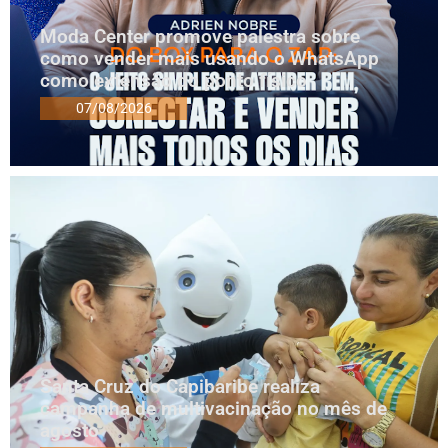
Moda Center promove palestra sobre
como vender mais usando o WhatsApp
como extensão do ponto físico
07/08/2026
Santa Cruz do Capibaribe realiza
campanha de multivacinação no mês de
agosto