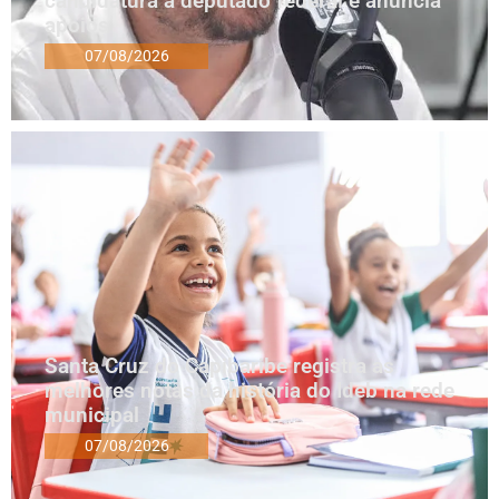
candidatura a deputado federal e anuncia
apoios
07/08/2026
Santa Cruz do Capibaribe registra as
melhores notas da história do Ideb na rede
municipal
07/08/2026