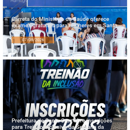
Carreta do Ministério da Saúde oferece
exames gratuitos para mulheres em Santa
Cruz
07/08/2026
Prefeitura de Santa Cruz abre inscrições
para Treinão Inclusivo da Semana da