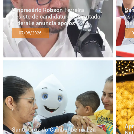
Empresário Robson Ferreira
San
desiste de candidatura a deputado
as 
federal e anuncia apoios
Ide
07/08/2026
0
Apr
Santa Cruz do Capibaribe realiza
Nat