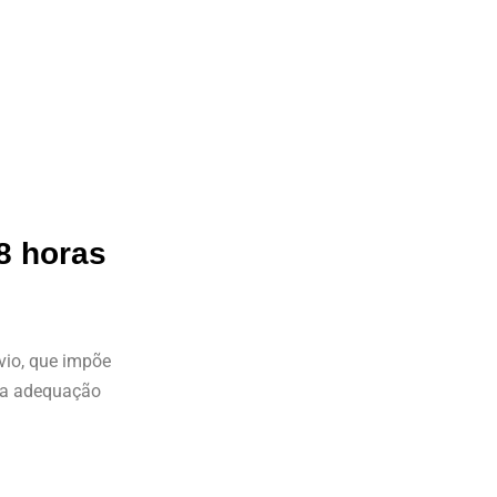
8 horas
ívio, que impõe
ara adequação