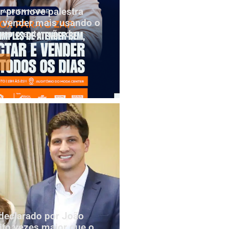
r promove palestra
 vender mais usando o
omo extensão do
o
declarado por João
to vezes maior que o