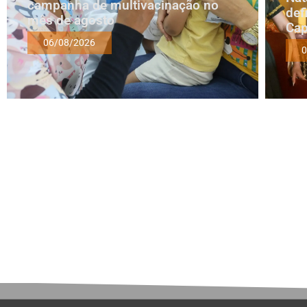
campanha de multivacinação no
def
mês de agosto
Cap
06/08/2026
0