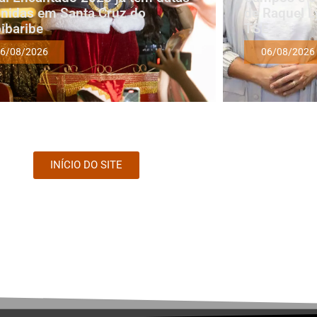
inidas em Santa Cruz do
de Raquel L
ibaribe
TSE
6/08/2026
06/08/2026
INÍCIO DO SITE