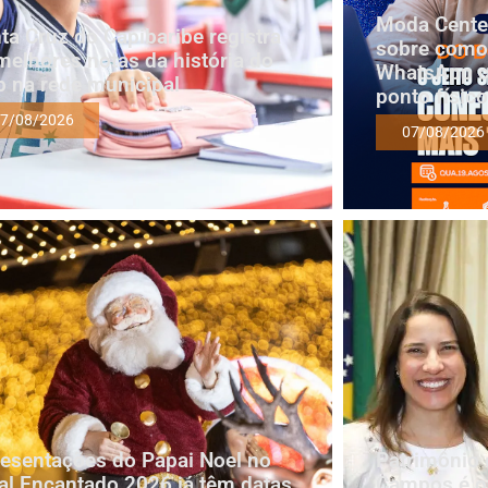
Moda Cente
ta Cruz do Capibaribe registra
sobre como
melhores notas da história do
WhatsApp c
b na rede municipal
ponto físic
7/08/2026
07/08/2026
esentações do Papai Noel no
Patrimônio 
al Encantado 2026 já têm datas
Campos é oi