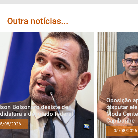
Outra notícias...
Oposição a
lson Bolsonaro desiste de
disputar ele
didatura a deputado federal
Moda Cente
Capibaribe
5/08/2026
05/08/2026