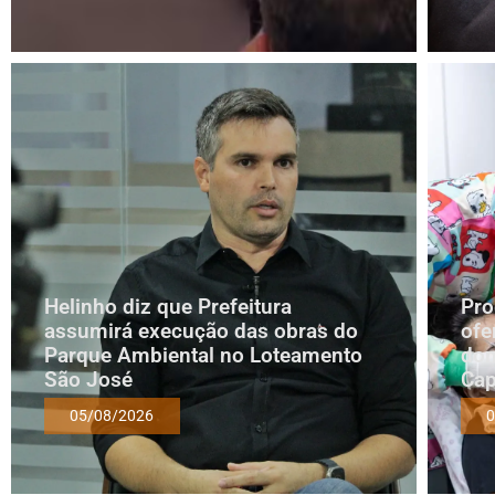
Helinho diz que Prefeitura
Pro
assumirá execução das obras do
ofe
Parque Ambiental no Loteamento
dom
São José
Cap
05/08/2026
0