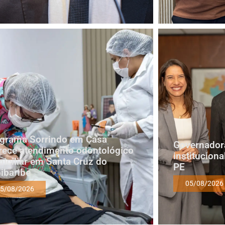
grama Sorrindo em Casa
Governadora
rece atendimento odontológico
institucion
iciliar em Santa Cruz do
PE
ibaribe
05/08/2026
5/08/2026