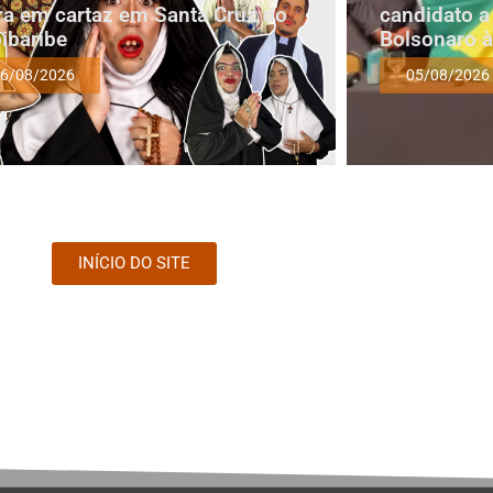
ra em cartaz em Santa Cruz do
candidato a
ibaribe
Bolsonaro à
6/08/2026
05/08/2026
INÍCIO DO SITE