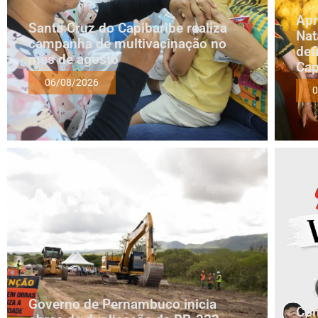
Apr
Santa Cruz do Capibaribe realiza
Nat
campanha de multivacinação no
def
mês de agosto
Cap
06/08/2026
0
Governo de Pernambuco inicia
Com