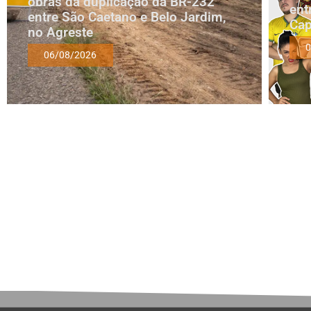
obras da duplicação da BR-232
ent
entre São Caetano e Belo Jardim,
Cap
no Agreste
0
06/08/2026