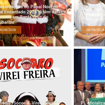
esentações do Papai Noel no
Patrimônio 
al Encantado 2026 já têm datas
Campos é oi
inidas em Santa Cruz do
de Raquel L
ibaribe
TSE
6/08/2026
06/08/2026
édia “Socorro, Virei Freira!”
PL oficiali