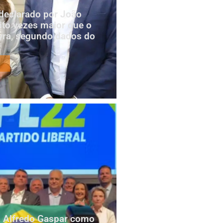
declarado por João
to vezes maior que o
yra, segundo dados do
za Alfredo Gaspar como