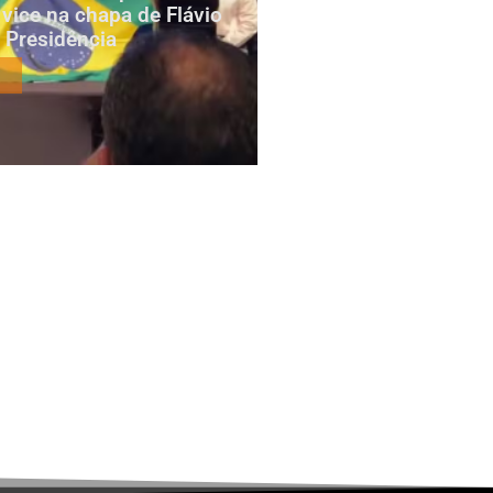
 vice na chapa de Flávio
 Presidência