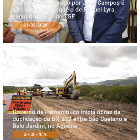
Patrimônio declarado por João Campos é
oito vezes maior que o de Raquel Lyra,
segundo dados do TSE
06/08/2026
Governo de Pernambuco inicia obras da
duplicação da BR-232 entre São Caetano e
Belo Jardim, no Agreste
06/08/2026