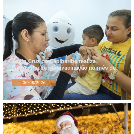
Santa Cruz do Capibaribe realiza
campanha de multivacinação no mês de
agosto
06/08/2026