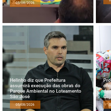
05/08/2026
Helinho diz que Prefeitura
Pro
assumirá execução das obras do
ofe
Parque Ambiental no Loteamento
dom
São José
Cap
05/08/2026
0