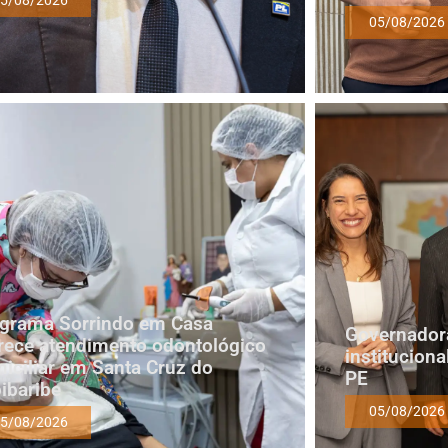
05/08/2026
grama Sorrindo em Casa
Governadora
rece atendimento odontológico
institucion
iciliar em Santa Cruz do
PE
ibaribe
05/08/2026
5/08/2026