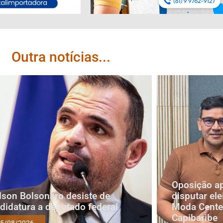
Outra notícias...
Oposição a
lson Bolsonaro desiste de
disputar ele
didatura a deputado federal
Moda Cente
Capibaribe
5/08/2026