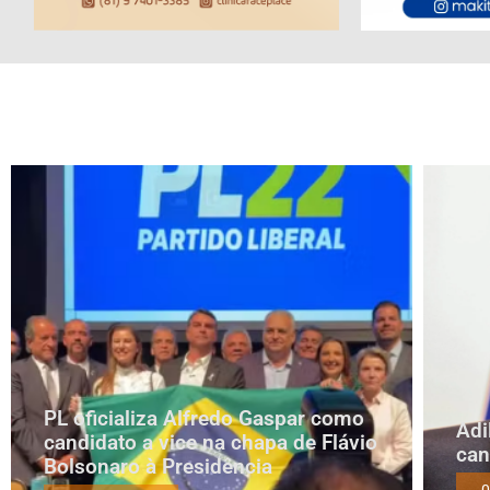
PL oficializa Alfredo Gaspar como
Adi
candidato a vice na chapa de Flávio
can
Bolsonaro à Presidência
0