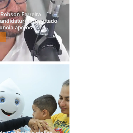
Robson Ferreira
candidatura a deputado
nuncia apoios