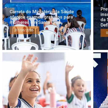
Pre
Carreta do Ministério da Saúde
ins
oferece exames gratuitos para
da 
mulheres em Santa Cruz
Def
07/08/2026
0
Mod