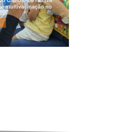
do Capibaribe realiza
e multivacinação no
sto