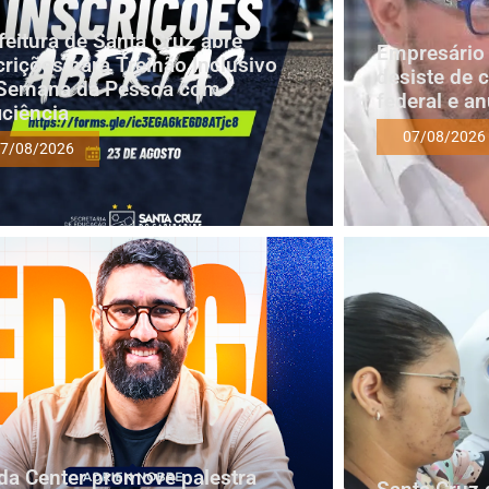
feitura de Santa Cruz abre
Empresário 
crições para Treinão Inclusivo
desiste de 
Semana da Pessoa com
federal e a
iciência
07/08/2026
7/08/2026
a Center promove palestra