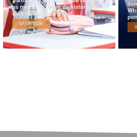
Santa Cruz do Capibaribe registra
sob
as melhores notas da história do
Wha
Ideb na rede municipal
pon
07/08/2026
0