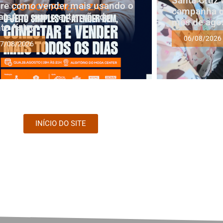
Santa Cruz 
re como vender mais usando o
campanha d
tsApp como extensão do
mês de ago
to físico
06/08/2026
7/08/2026
INÍCIO DO SITE