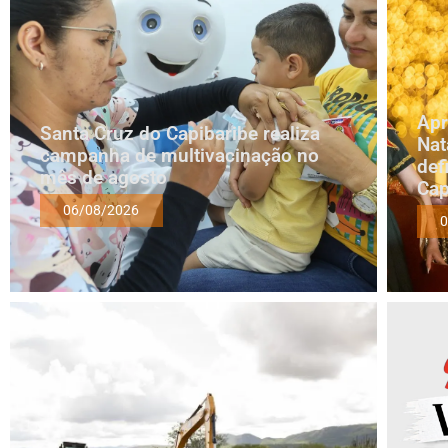
Apr
Santa Cruz do Capibaribe realiza
Nat
campanha de multivacinação no
def
mês de agosto
Cap
06/08/2026
0