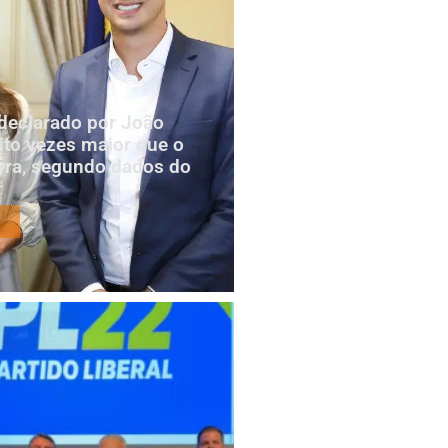
declarado por João
to vezes maior que o
yra, segundo dados do