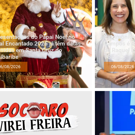
esentações do Papai Noel no
Patrimônio 
al Encantado 2026 já têm datas
Campos é oi
inidas em Santa Cruz do
de Raquel L
ibaribe
TSE
6/08/2026
06/08/2026