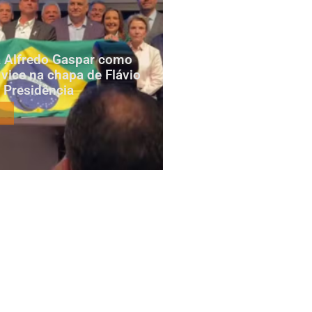
za Alfredo Gaspar como
 vice na chapa de Flávio
 Presidência