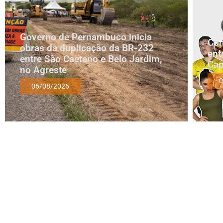
Governo de Pernambuco inicia
Com
obras da duplicação da BR-232
ent
entre São Caetano e Belo Jardim,
Cap
no Agreste
0
06/08/2026