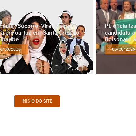
édia “Socorro, Virei Freira!”
PL oficiali
ra em cartaz em Santa Cruz do
candidato a
ibaribe
Bolsonaro à
6/08/2026
05/08/2026
INÍCIO DO SITE