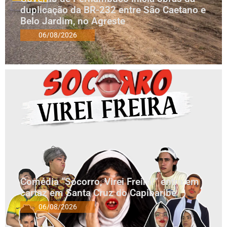
duplicação da BR-232 entre São Caetano e
Belo Jardim, no Agreste
06/08/2026
Comédia “Socorro, Virei Freira!” entra em
cartaz em Santa Cruz do Capibaribe
06/08/2026