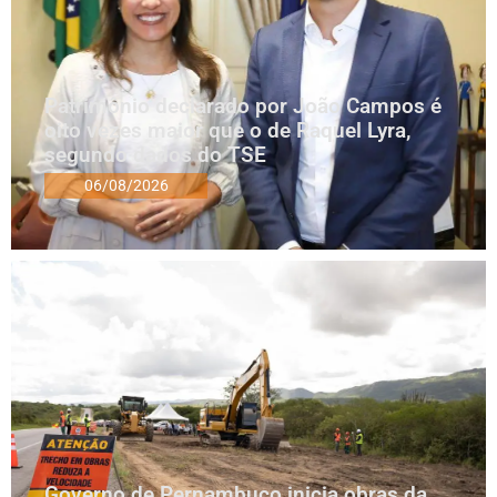
Patrimônio declarado por João Campos é
oito vezes maior que o de Raquel Lyra,
segundo dados do TSE
06/08/2026
Governo de Pernambuco inicia obras da