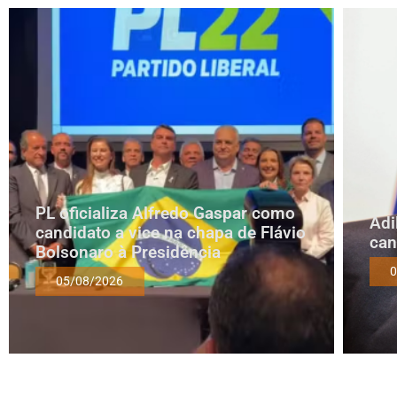
PL oficializa Alfredo Gaspar como
Adi
candidato a vice na chapa de Flávio
can
Bolsonaro à Presidência
0
05/08/2026