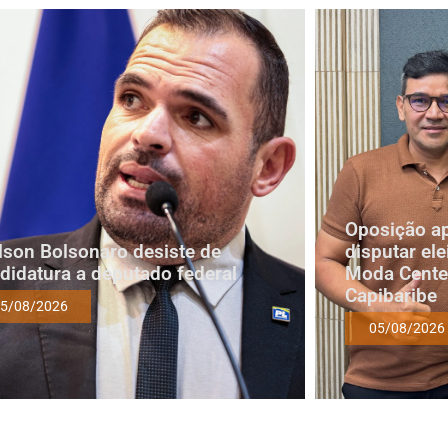
Oposição a
lson Bolsonaro desiste de
disputar ele
didatura a deputado federal
Moda Cente
Capibaribe
5/08/2026
05/08/2026