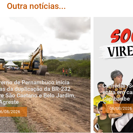
Outra notícias...
erno de Pernambuco inicia
Comédia “Soc
as da duplicação da BR-232
entra em ca
re São Caetano e Belo Jardim,
Capibaribe
Agreste
06/08/2026
6/08/2026