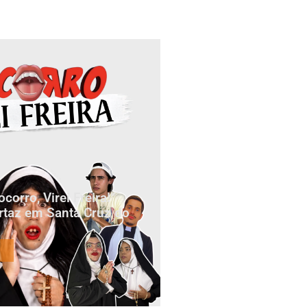
orro, Virei Freira!”
rtaz em Santa Cruz do