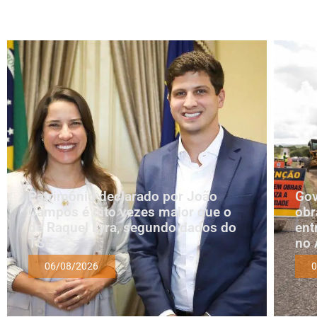
Patrimônio declarado por João
Gov
Campos é oito vezes maior que o
obr
de Raquel Lyra, segundo dados do
ent
TSE
no 
06/08/2026
0