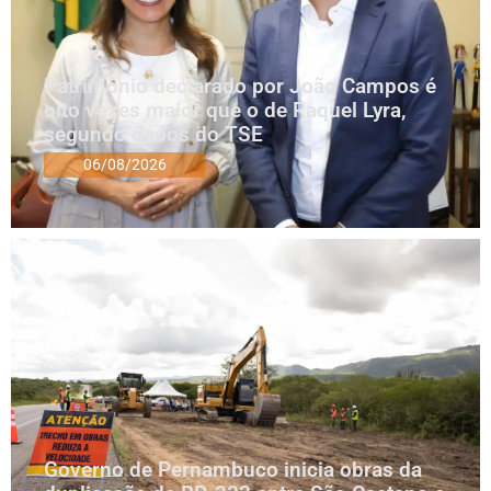
Patrimônio declarado por João Campos é
oito vezes maior que o de Raquel Lyra,
segundo dados do TSE
06/08/2026
Governo de Pernambuco inicia obras da