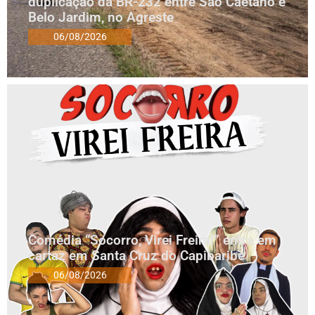
duplicação da BR-232 entre São Caetano e
Belo Jardim, no Agreste
06/08/2026
Comédia “Socorro, Virei Freira!” entra em
cartaz em Santa Cruz do Capibaribe
06/08/2026