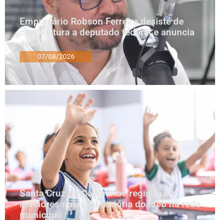
Empresário Robson Ferreira desiste de
candidatura a deputado federal e anuncia
apoios
07/08/2026
Santa Cruz do Capibaribe registra as
melhores notas da história do Ideb na rede
municipal