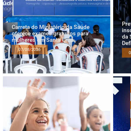
Pre
Carreta do Ministério da Saúde
ins
oferece exames gratuitos para
da 
mulheres em Santa Cruz
Def
07/08/2026
0