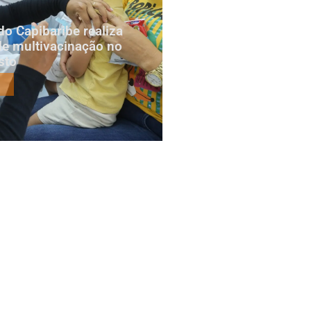
do Capibaribe realiza
e multivacinação no
sto