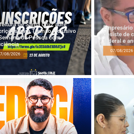
feitura de Santa Cruz abre
Empresário 
crições para Treinão Inclusivo
desiste de 
Semana da Pessoa com
federal e a
iciência
07/08/2026
7/08/2026