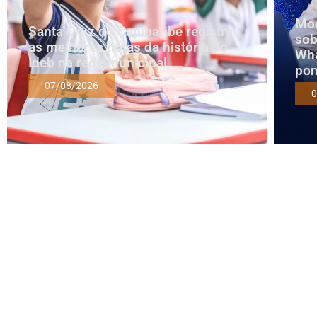
Mod
Santa Cruz do Capibaribe registra
sob
as melhores notas da história do
Wha
Ideb na rede municipal
pon
07/08/2026
0