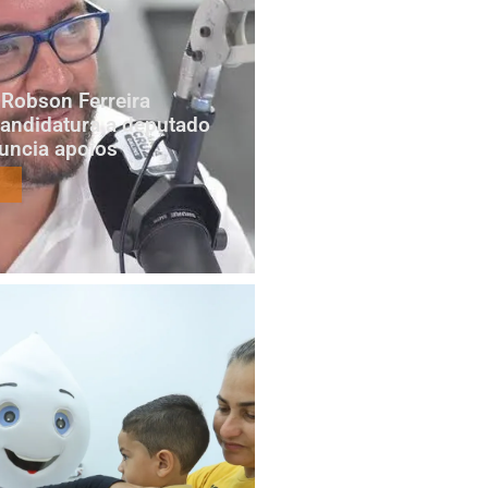
Robson Ferreira
candidatura a deputado
nuncia apoios