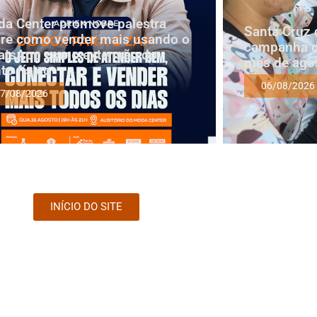
a Center promove palestra
Santa Cruz 
re como vender mais usando o
campanha d
tsApp como extensão do
mês de ago
to físico
06/08/2026
7/08/2026
INÍCIO DO SITE