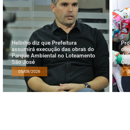
Helinho diz que Prefeitura
Pro
assumirá execução das obras do
ofe
Parque Ambiental no Loteamento
dom
São José
Cap
05/08/2026
0