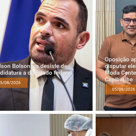
Oposição a
lson Bolsonaro desiste de
disputar ele
didatura a deputado federal
Moda Cente
Capibaribe
5/08/2026
05/08/2026