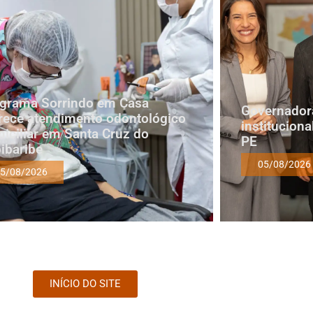
grama Sorrindo em Casa
Governadora
rece atendimento odontológico
institucion
iciliar em Santa Cruz do
PE
ibaribe
05/08/2026
5/08/2026
INÍCIO DO SITE