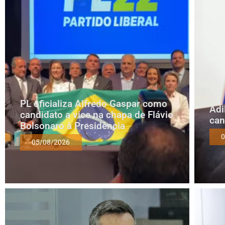
PL oficializa Alfredo Gaspar como
Adi
candidato a vice na chapa de Flávio
can
Bolsonaro à Presidência
0
05/08/2026