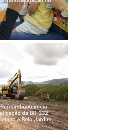
e multivacinação no
sto
 Pernambuco inicia
plicação da BR-232
aetano e Belo Jardim,