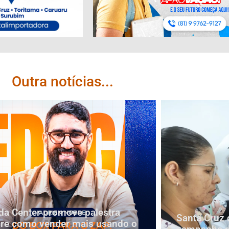
Outra notícias...
a Center promove palestra
Santa Cruz 
re como vender mais usando o