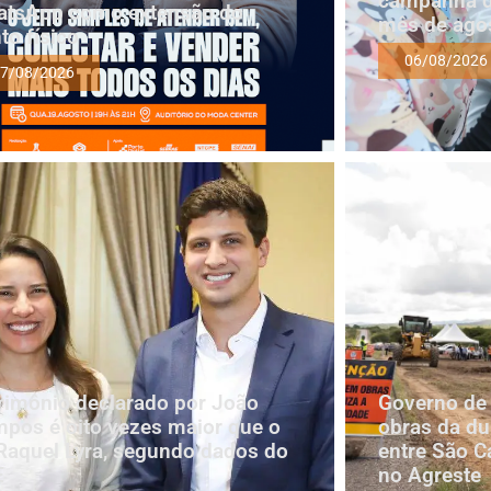
campanha d
tsApp como extensão do
mês de ago
to físico
06/08/2026
7/08/2026
rimônio declarado por João
Governo de
pos é oito vezes maior que o
obras da du
Raquel Lyra, segundo dados do
entre São C
E
no Agreste