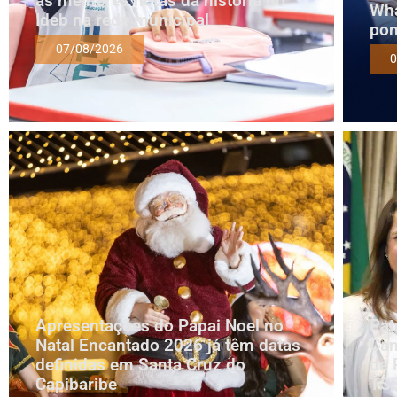
as melhores notas da história do
Wha
Ideb na rede municipal
pon
07/08/2026
0
Apresentações do Papai Noel no
Pat
Natal Encantado 2026 já têm datas
Cam
definidas em Santa Cruz do
de 
Capibaribe
TS