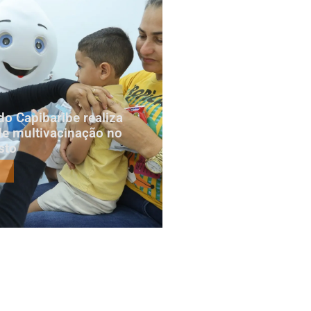
do Capibaribe realiza
e multivacinação no
sto