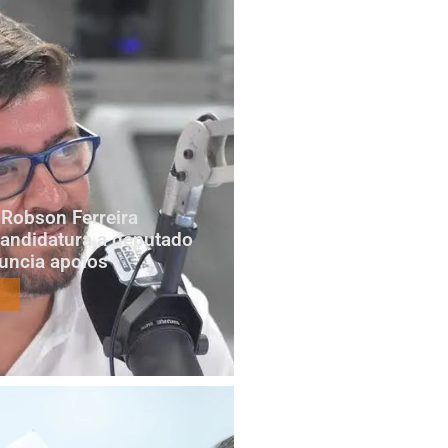
Robson Ferreira
candidatura a deputado
nuncia apoios