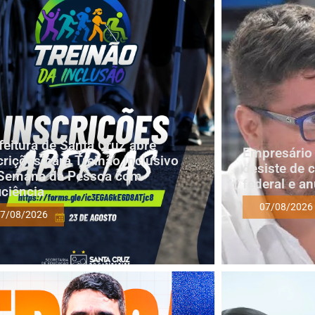
feitura de Santa Cruz abre
Empresário 
crições para Treinão Inclusivo
desiste de 
Semana da Pessoa com
federal e a
iciência
07/08/2026
7/08/2026